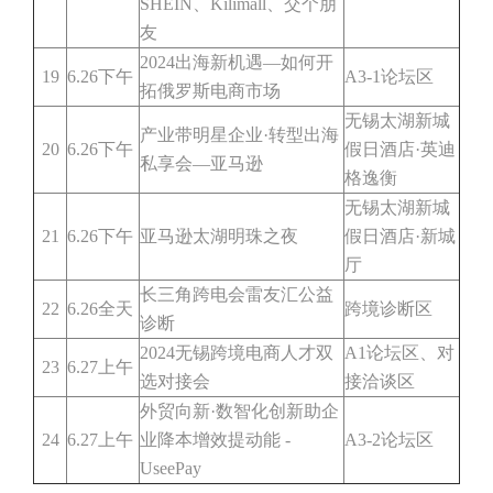
SHEIN、Kilimall、交个朋
友
2024出海新机遇—如何开
19
6.26下午
A3-1论坛区
拓俄罗斯电商市场
无锡太湖新城
产业带明星企业·转型出海
20
6.26下午
假日酒店·英迪
私享会—亚马逊
格逸衡
无锡太湖新城
21
6.26下午
亚马逊太湖明珠之夜
假日酒店·新城
厅
长三角跨电会雷友汇公益
22
6.26全天
跨境诊断区
诊断
2024无锡跨境电商人才双
A1论坛区、对
23
6.27上午
选对接会
接洽谈区
外贸向新·数智化创新助企
24
6.27上午
业降本增效提动能 -
A3-2论坛区
UseePay