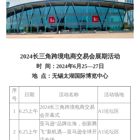
2024长三角跨境电商交易会展期活动
时 间：2024年6月25—27日
地 点：无锡太湖国际博览中心
序
日期
活动名称
活动场地
号
2024长三角跨境电商交易
1
6.25上午
A1论坛区
会开幕式
亚马逊“品牌出海，创新腾
2
6.25上午
飞”新机遇—亚马逊全球开
A1论坛区
店专场