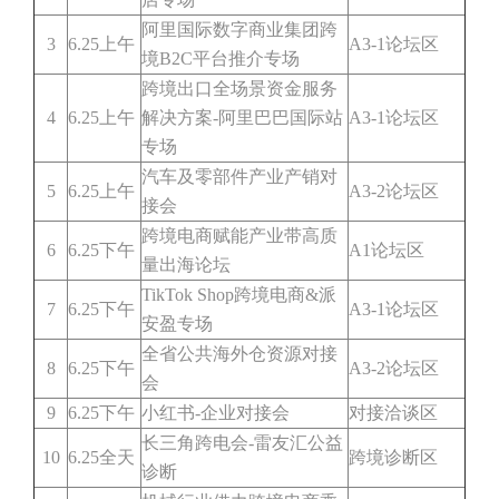
阿里国际数字商业集团跨
3
6.25上午
A3-1论坛区
境B2C平台推介专场
跨境出口全场景资金服务
4
6.25上午
解决方案-阿里巴巴国际站
A3-1论坛区
专场
汽车及零部件产业产销对
5
6.25上午
A3-2论坛区
接会
跨境电商赋能产业带高质
6
6.25下午
A1论坛区
量出海论坛
TikTok Shop跨境电商&派
7
6.25下午
A3-1论坛区
安盈专场
全省公共海外仓资源对接
8
6.25下午
A3-2论坛区
会
9
6.25下午
小红书-企业对接会
对接洽谈区
长三角跨电会-雷友汇公益
10
6.25全天
跨境诊断区
诊断