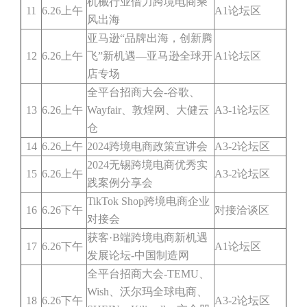
机械行业借力跨境电商乘
11
6.26上午
A1论坛区
风出海
亚马逊“品牌出海，创新腾
12
6.26上午
飞”新机遇—亚马逊全球开
A1论坛区
店专场
全平台招商大会-谷歌、
13
6.26上午
Wayfair、敦煌网、大健云
A3-1论坛区
仓
14
6.26上午
2024跨境电商政策宣讲会
A3-2论坛区
2024无锡跨境电商优秀实
15
6.26上午
A3-2论坛区
践案例分享会
TikTok Shop跨境电商企业
16
6.26下午
对接洽谈区
对接会
获客·B端跨境电商新机遇
17
6.26下午
A1论坛区
发展论坛-中国制造网
全平台招商大会-TEMU、
Wish、沃尔玛全球电商、
18
6.26下午
A3-2论坛区