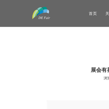
首页
展会有界
浏
["wechat","weibo","qzone","douban","email"]