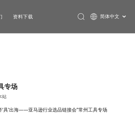
们
资料下载
简体中文
English
具专场
本站
‘具’出海——亚马逊行业选品链接会”常州工具专场