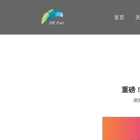
首页
重磅
浏
["wechat","weibo","qzone","douban","email"]