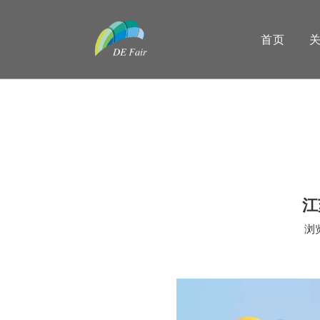
首页
江
浏
["wechat","weibo","qzone","douban","email"]