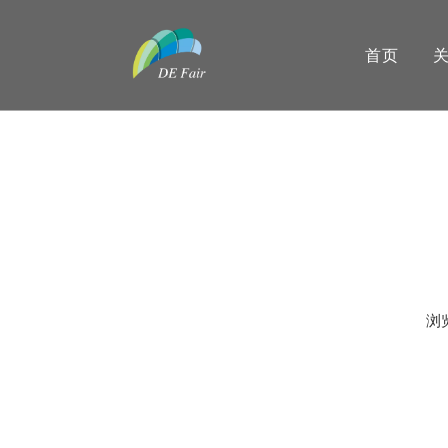
首页
浏
["wechat","weibo","qzone","douban","email"]