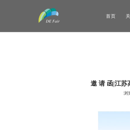
首页
邀 请 函|
浏
["wechat","weibo","qzone","douban","email"]