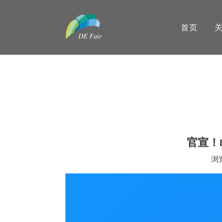
首页
官宣！
浏
["wechat","weibo","qzone","douban","email"]