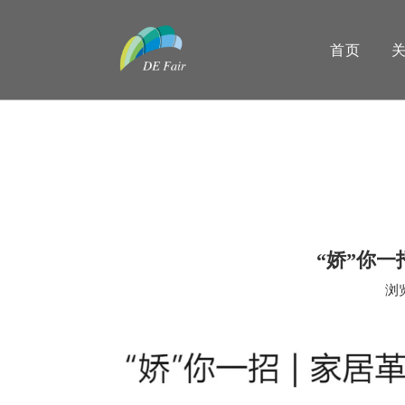
首页
“娇”你一
浏
["wechat","weibo","qzone","douban","email"]