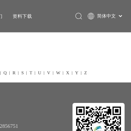
们
资料下载
简体中文
English
Q
R
S
T
U
V
W
X
Y
Z
2856751