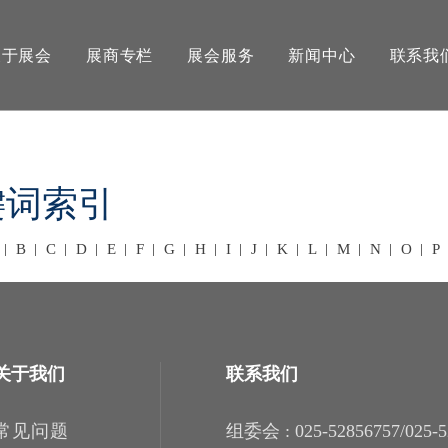
关于展会
展商专栏
展会服务
新闻中心
联系我
键词索引
B
C
D
E
F
G
H
I
J
K
L
M
N
O
P
关于我们
联系我们
常见问题
组委会 : 025-52856757/025-5